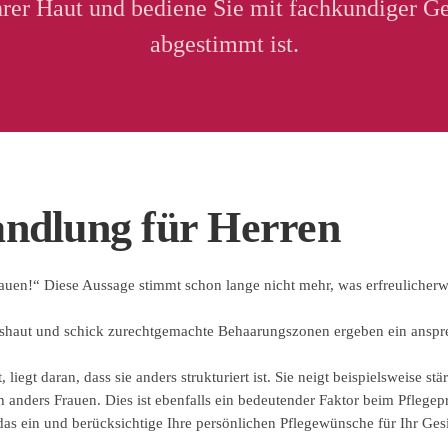
hrer Haut und bediene Sie mit fachkundiger G
abgestimmt ist.
ndlung für Herren
uen!“ Diese Aussage stimmt schon lange nicht mehr, was erfreulicherwei
tshaut und schick zurechtgemachte Behaarungszonen ergeben ein ansprec
liegt daran, dass sie anders strukturiert ist. Sie neigt beispielsweise s
anders Frauen. Dies ist ebenfalls ein bedeutender Faktor beim Pflege
das ein und berücksichtige Ihre persönlichen Pflegewünsche für Ihr Gesi